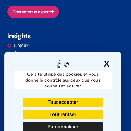
Contacter un expert
Insights
Enjeux
Secteurs
Documentation
X
Masq
Ce site utilise des cookies et vous
donne le contrôle sur ceux que vous
Contacter
souhaitez activer
Nous contacter
SAV
Tout accepter
Nous rejoindre
Tout refuser
Personnaliser