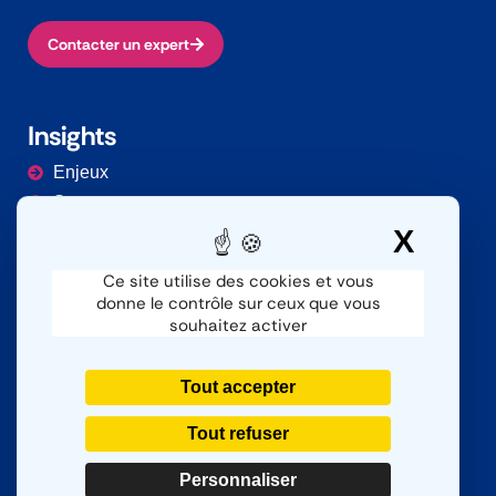
Contacter un expert
Insights
Enjeux
Secteurs
Documentation
X
Masq
Ce site utilise des cookies et vous
donne le contrôle sur ceux que vous
Contacter
souhaitez activer
Nous contacter
SAV
Tout accepter
Nous rejoindre
Tout refuser
Personnaliser