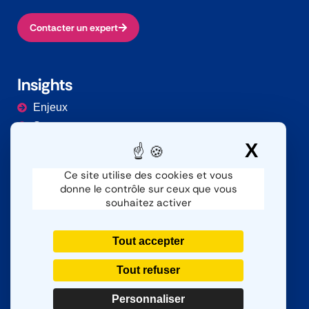
Contacter un expert
Insights
Enjeux
Secteurs
Documentation
X
Masq
Ce site utilise des cookies et vous
donne le contrôle sur ceux que vous
Contacter
souhaitez activer
Nous contacter
SAV
Tout accepter
Nous rejoindre
Tout refuser
Personnaliser