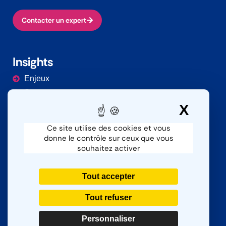
Contacter un expert
Insights
Enjeux
Secteurs
Documentation
X
Masq
Ce site utilise des cookies et vous
donne le contrôle sur ceux que vous
Contacter
souhaitez activer
Nous contacter
SAV
Tout accepter
Nous rejoindre
Tout refuser
Personnaliser