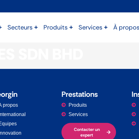
Secteurs
Produits
Services
À propo
IES SDN BHD
orgin
Prestations​
In
A propos
Produits
International
Services
Equipes
Contacter un
Innovation
expert