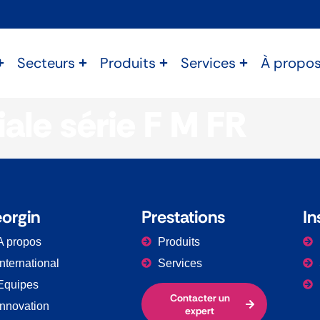
Secteurs
Produits
Services
À propo
le série F M FR
orgin
Prestations​
In
A propos
Produits
International
Services
Equipes
Contacter un
Innovation
expert