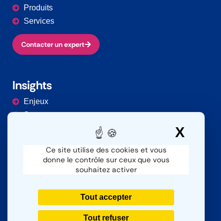
Produits
Services
Contacter un expert
Insights
Enjeux
Secteurs
Documentation
X
Masq
Ce site utilise des cookies et vous
donne le contrôle sur ceux que vous
Contacter
souhaitez activer
Nous contacter
SAV
Tout accepter
Nous rejoindre
Tout refuser