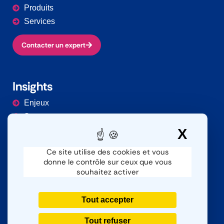
Produits
Services
Contacter un expert
Insights
Enjeux
Secteurs
Documentation
X
Masq
Ce site utilise des cookies et vous
donne le contrôle sur ceux que vous
Contacter
souhaitez activer
Nous contacter
SAV
Tout accepter
Nous rejoindre
Tout refuser