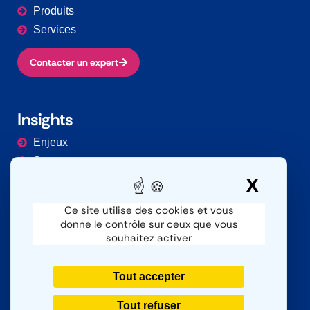
Produits
Services
Contacter un expert
Insights
Enjeux
Secteurs
Documentation
X
Masq
Ce site utilise des cookies et vous
donne le contrôle sur ceux que vous
Contacter
souhaitez activer
Nous contacter
SAV
Tout accepter
Nous rejoindre
Tout refuser