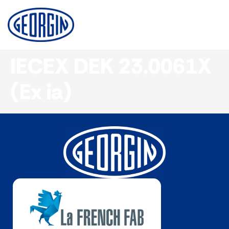
Panneau de gestion des cookies
IECEX DEK 23.0061X
(Ex ia)