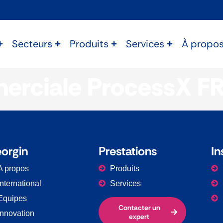
Secteurs
Produits
Services
À propo
erciale ProcessX F
orgin
Prestations​
In
A propos
Produits
International
Services
Equipes
Contacter un
Innovation
expert