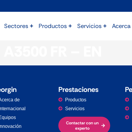
Sectores
Productos
Servicios
Acerca
l A3500 FR – EN
orgin
Prestaciones
Pe
Acerca de
Productos
Internacional
Servicios
Equipos
Contactar con un
Innovación
experto