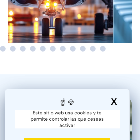
X
Ocult
Este sitio web usa cookies y te
¿Por qué elegir
permite controlar las que deseas
activar
Georgin?