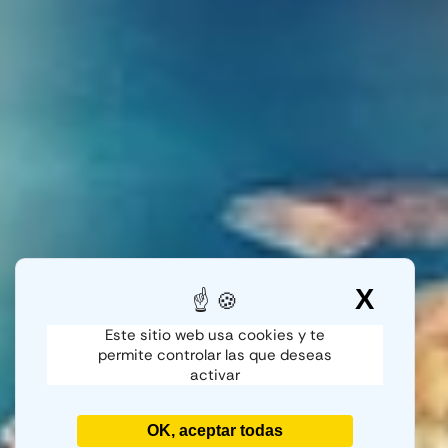
X
Ocult
Este sitio web usa cookies y te
permite controlar las que deseas
activar
OK, aceptar todas