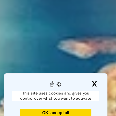
X
Hide
This site uses cookies and gives you
control over what you want to activate
OK, accept all