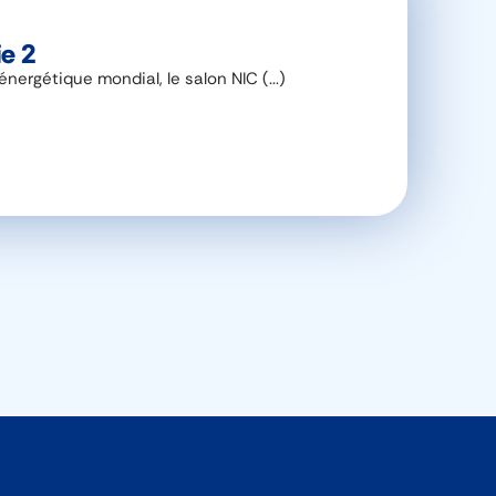
ie 2
rgétique mondial, le salon NIC (...)
L