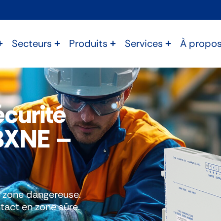
Secteurs
Produits
Services
À propo
écurité
 BXNE –
n zone dangereuse.
act en zone sûre.