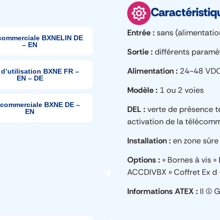
Caractéristi
Entrée
sans (alimentati
commerciale BXNELIN DE
– EN
Sortie
différents paramè
Alimentation
24-48 VDC
 d’utilisation BXNE FR –
EN – DE
Modèle
1 ou 2 voies
 commerciale BXNE DE –
DEL
verte de présence t
EN
activation de la téléco
Installation
en zone sûre
Options
» Bornes à vis 
ACCDIVBX » Coffret Ex d 
Informations ATEX
II (1)