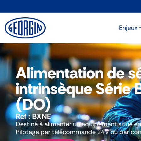
Panneau de gestion des cookies
Enjeux
Alimentation de s
intrinsèque Série
(DO)
Ref :
BXNE
Destiné à alimenter un équipement situé e
Pilotage par télécommande 24V ou par cont