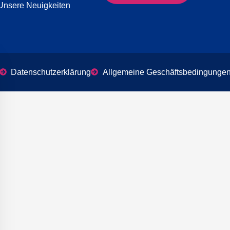
Unsere Neuigkeiten
es-Banner ausblenden
Datenschutzerklärung
Allgemeine Geschäftsbedingunge