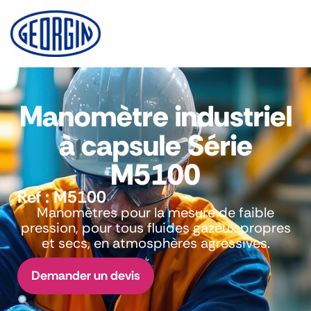
Panneau de gestion des cookies
Manomètre industriel
à capsule Série
M5100
Ref :
M5100
Manomètres pour la mesure de faible
pression, pour tous fluides gazeux propres
et secs, en atmosphères agressives.
Demander un devis