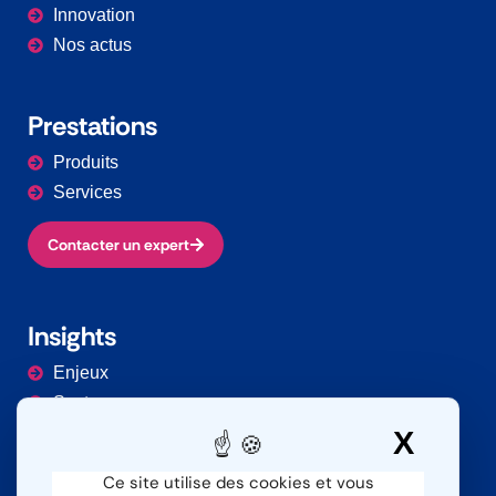
Innovation
Nos actus
Prestations​
Produits
Services
Contacter un expert
Insights
Enjeux
Secteurs
Documentation
X
Masq
Ce site utilise des cookies et vous