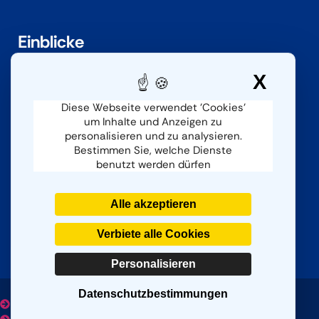
Einblicke
Herausforderungen
X
Cook
Branchen
Dokumentation
Diese Webseite verwendet 'Cookies'
um Inhalte und Anzeigen zu
personalisieren und zu analysieren.
Bestimmen Sie, welche Dienste
Kontaktieren
benutzt werden dürfen
Kontaktieren Sie uns
Kundendienst
Alle akzeptieren
Bei uns mitmachen
Verbiete alle Cookies
Personalisieren
Datenschutzbestimmungen
Datenschutzerklärung