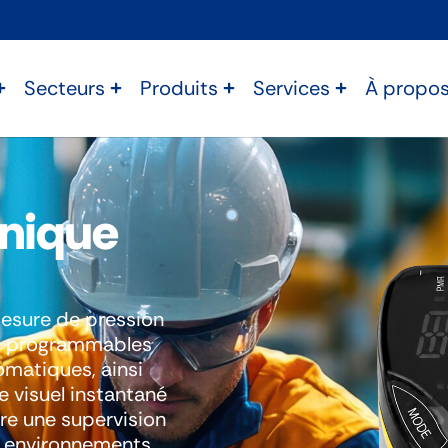
Secteurs
Produits
Services
À propo
onique
mesure de pression
ils programmables
omatiques, ainsi
e visuel instantané
re une supervision
s environnements