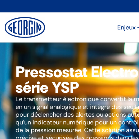
Panneau de gestion des cookies
Enjeux
Pressostat Electr
série YSP
Le transmetteur électronique convertit la 
en un signal analogique et intègre des seu
pour déclencher des alertes ou actions aut
qu’un indicateur numérique pour un contrôl
de la pression mesurée. Cette solution assu
précise et sécurisée des pressions dans le