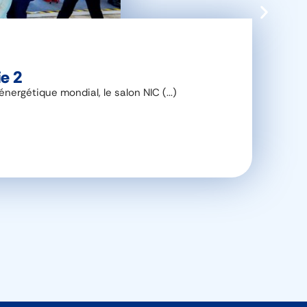
ie 2
rgétique mondial, le salon NIC (...)
L