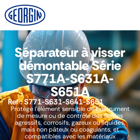
Panel de gestión de cookies
Séparateur à visser
démontable Série
S771A-S631A-
S651A
Ref :
S771-S631-S641-S651
Protège l’élément sensible de l’instrument
de mesure ou de contrôle des fluides
agressifs, corrosifs, gazeux ou liquides,
mais non pâteux ou coagulants, et
compatibles avec les matériaux