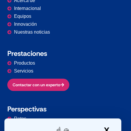
Acerca de
Internacional
Equipos
Innovación
Nuestras noticias
Prestaciones
Productos
Servicios
Contactar con un experto
Perspectivas
Retos
Sectores
X
Ocult